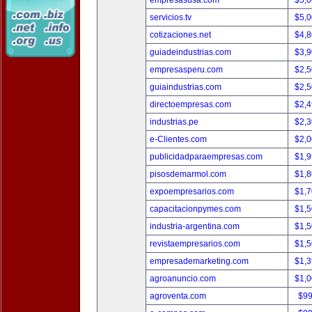
empresasusa.com
$5,
servicios.tv
$5,
cotizaciones.net
$4,
guiadeindustrias.com
$3,
empresasperu.com
$2,
guiaindustrias.com
$2,
directoempresas.com
$2,
industrias.pe
$2,
e-Clientes.com
$2,
publicidadparaempresas.com
$1,
pisosdemarmol.com
$1,
expoempresarios.com
$1,
capacitacionpymes.com
$1,
industria-argentina.com
$1,
revistaempresarios.com
$1,
empresademarketing.com
$1,
agroanuncio.com
$1,
agroventa.com
$9