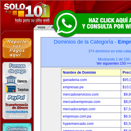
Dominios de la Categoría -
Empr
374 dominios en esta categ
Mostrando 1 de 150
Ver siguientes 150 >>
Nombre de Dominio
Prec
ganaderia.com
$95,
empresas.pe
$10,
mercadoservicios.com
$9,
mercadoempresas.com
$8,
mercadocampo.com
$7,
empresas.com.pa
$6,
hypermercado.com
$5,