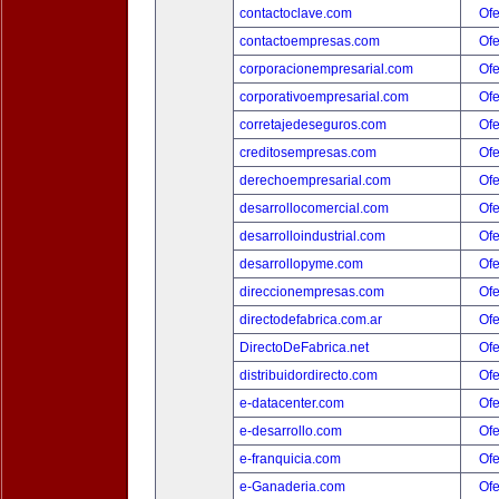
contactoclave.com
Ofe
contactoempresas.com
Ofe
corporacionempresarial.com
Ofe
corporativoempresarial.com
Ofe
corretajedeseguros.com
Ofe
creditosempresas.com
Ofe
derechoempresarial.com
Ofe
desarrollocomercial.com
Ofe
desarrolloindustrial.com
Ofe
desarrollopyme.com
Ofe
direccionempresas.com
Ofe
directodefabrica.com.ar
Ofe
DirectoDeFabrica.net
Ofe
distribuidordirecto.com
Ofe
e-datacenter.com
Ofe
e-desarrollo.com
Ofe
e-franquicia.com
Ofe
e-Ganaderia.com
Ofe