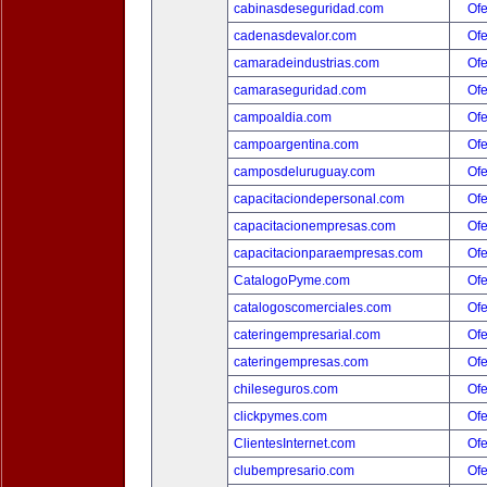
cabinasdeseguridad.com
Ofe
cadenasdevalor.com
Ofe
camaradeindustrias.com
Ofe
camaraseguridad.com
Ofe
campoaldia.com
Ofe
campoargentina.com
Ofe
camposdeluruguay.com
Ofe
capacitaciondepersonal.com
Ofe
capacitacionempresas.com
Ofe
capacitacionparaempresas.com
Ofe
CatalogoPyme.com
Ofe
catalogoscomerciales.com
Ofe
cateringempresarial.com
Ofe
cateringempresas.com
Ofe
chileseguros.com
Ofe
clickpymes.com
Ofe
ClientesInternet.com
Ofe
clubempresario.com
Ofe