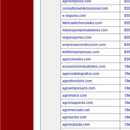
agroempresa.com
$5
consultoriainternacional.com
$5
e-seguros.com
$5
fabricadechocolates.com
$5
lideresyemprendedores.com
$5
seguropymes.com
$5
empresasconstruccion.com
$4
telefoniaempresas.com
$4
agrocereales.com
$3
accesoriosindustriales.com
Ofe
agenciafotografica.com
Ofe
agrodirectorio.com
Ofe
agroempresario.com
Ofe
agroindice.com
Ofe
agromaquinas.com
Ofe
agromercado.net
Ofe
agrosector.com
Ofe
agrosubasta.com
Ofe