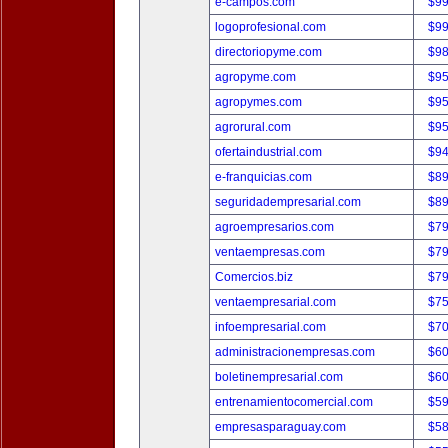
e-campos.com
$9
logoprofesional.com
$9
directoriopyme.com
$9
agropyme.com
$9
agropymes.com
$9
agrorural.com
$9
ofertaindustrial.com
$9
e-franquicias.com
$8
seguridadempresarial.com
$8
agroempresarios.com
$7
ventaempresas.com
$7
Comercios.biz
$7
ventaempresarial.com
$7
infoempresarial.com
$7
administracionempresas.com
$6
boletinempresarial.com
$6
entrenamientocomercial.com
$5
empresasparaguay.com
$5