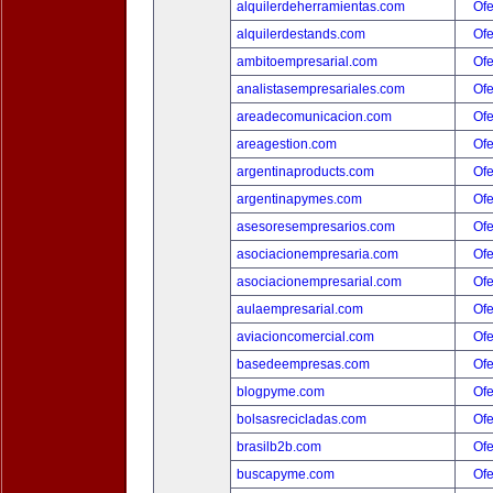
alquilerdeherramientas.com
Ofe
alquilerdestands.com
Ofe
ambitoempresarial.com
Ofe
analistasempresariales.com
Ofe
areadecomunicacion.com
Ofe
areagestion.com
Ofe
argentinaproducts.com
Ofe
argentinapymes.com
Ofe
asesoresempresarios.com
Ofe
asociacionempresaria.com
Ofe
asociacionempresarial.com
Ofe
aulaempresarial.com
Ofe
aviacioncomercial.com
Ofe
basedeempresas.com
Ofe
blogpyme.com
Ofe
bolsasrecicladas.com
Ofe
brasilb2b.com
Ofe
buscapyme.com
Ofe