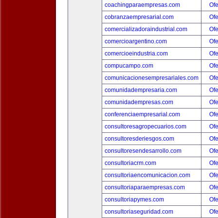
coachingparaempresas.com
Ofe
cobranzaempresarial.com
Ofe
comercializadoraindustrial.com
Ofe
comercioargentino.com
Ofe
comercioeindustria.com
Ofe
compucampo.com
Ofe
comunicacionesempresariales.com
Ofe
comunidadempresaria.com
Ofe
comunidadempresas.com
Ofe
conferenciaempresarial.com
Ofe
consultoresagropecuarios.com
Ofe
consultoresderiesgos.com
Ofe
consultoresendesarrollo.com
Ofe
consultoriacrm.com
Ofe
consultoriaencomunicacion.com
Ofe
consultoriaparaempresas.com
Ofe
consultoriapymes.com
Ofe
consultoriaseguridad.com
Ofe