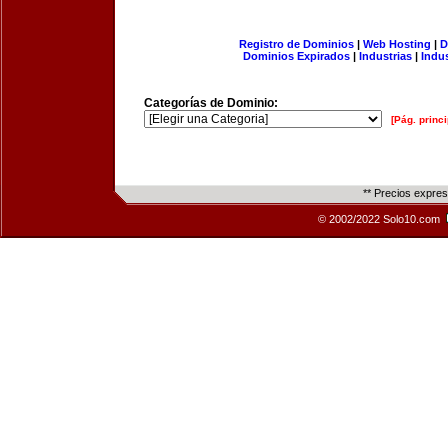
Registro de Dominios
|
Web Hosting
|
D
Dominios Expirados
|
Industrias
|
Indu
Categorías de Dominio:
[Pág. princi
** Precios expre
© 2002/2022 Solo10.com