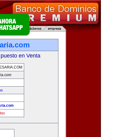
aria.com
 puesto en Venta
ESARIA.COM
ia.com
as
ria.com
tas