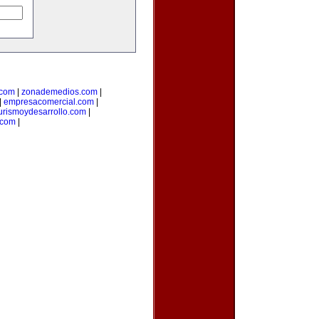
.com
|
zonademedios.com
|
|
empresacomercial.com
|
urismoydesarrollo.com
|
.com
|