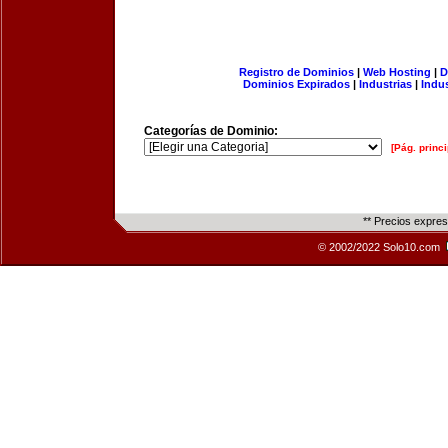
Registro de Dominios
|
Web Hosting
|
D
Dominios Expirados
|
Industrias
|
Indu
Categorías de Dominio:
[Pág. princi
** Precios expre
© 2002/2022 Solo10.com