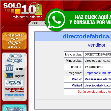
directodefabrica
Vendido!
Mayusculas:
DIRECTODEFABRI
Minusculas:
directodefabrica.co
Longitud:
16 caracteres
Categorias:
Empresas e Industr
Precio:
Realizar una ofert
Visitar!
directodefabrica.
Serán consideradas ofer