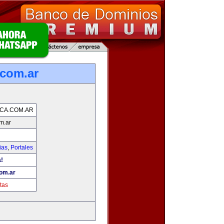
.com.ar
CA.COM.AR
m.ar
ias
,
Portales
a!
com.ar
tas