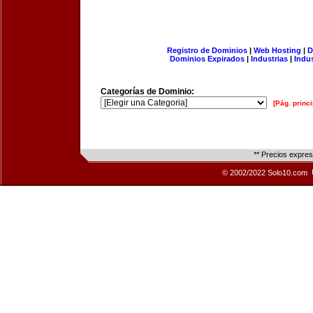
Registro de Dominios
|
Web Hosting
|
D
Dominios Expirados
|
Industrias
|
Indu
Categorías de Dominio:
[Pág. princi
** Precios expre
© 2002/2022 Solo10.com