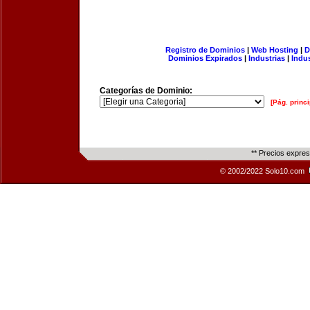
Registro de Dominios
|
Web Hosting
|
D
Dominios Expirados
|
Industrias
|
Indu
Categorías de Dominio:
[Pág. princi
** Precios expre
© 2002/2022 Solo10.com