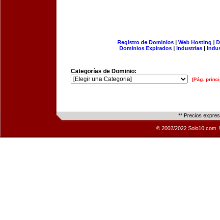
Registro de Dominios
|
Web Hosting
|
D
Dominios Expirados
|
Industrias
|
Indu
Categorías de Dominio:
[Pág. princi
** Precios expre
© 2002/2022 Solo10.com