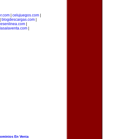
er.com
|
celujuegos.com
|
|
blogdescargas.com
|
esenlinea.com
|
dasalaventa.com
|
ominios En Venta