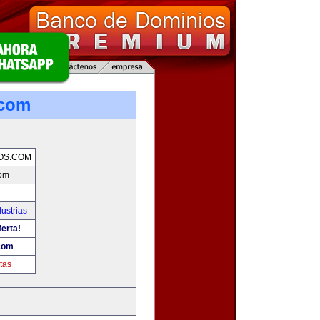
.com
OS.COM
com
ustrias
ferta!
com
tas