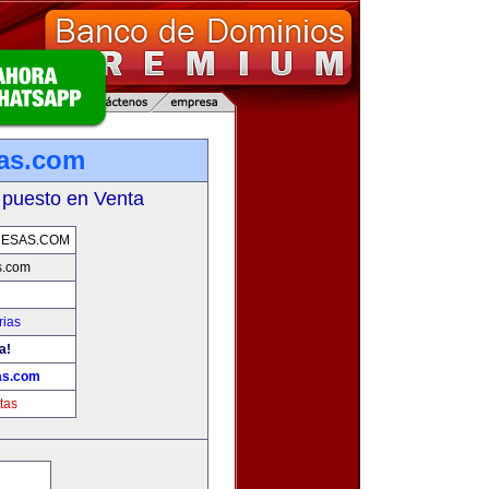
as.com
 puesto en Venta
RESAS.COM
s.com
rias
a!
as.com
tas