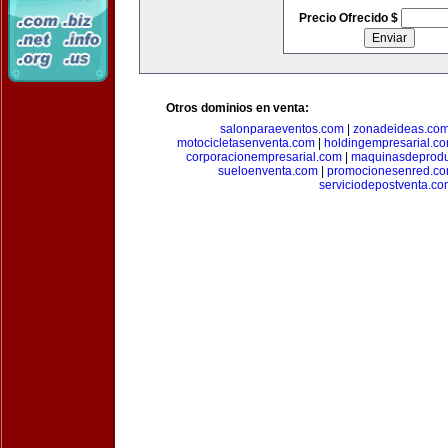
Precio Ofrecido $
Otros dominios en venta:
salonparaeventos.com
|
zonadeideas.co
motocicletasenventa.com
|
holdingempresarial.c
corporacionempresarial.com
|
maquinasdeprodu
sueloenventa.com
|
promocionesenred.c
serviciodepostventa.co