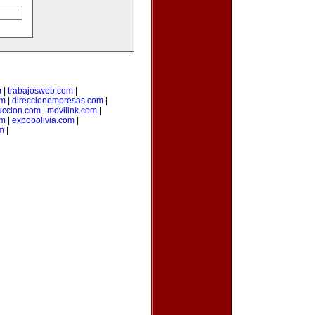
m
|
trabajosweb.com
|
om
|
direccionempresas.com
|
ccion.com
|
movilink.com
|
om
|
expobolivia.com
|
m
|