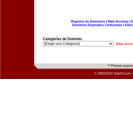
Registro de Dominios
|
Web Hosting
|
D
Dominios Expirados
|
Industrias
|
Indu
Categorías de Dominio:
[Pág. princi
** Precios expre
© 2002/2022 Solo10.com