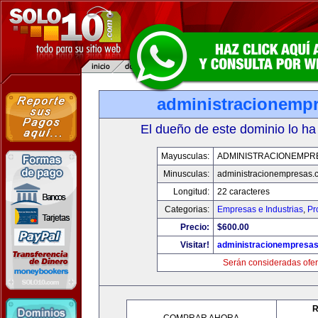
administracionemp
El dueño de este dominio lo ha
Mayusculas:
ADMINISTRACIONEMPR
Minusculas:
administracionempresas.
Longitud:
22 caracteres
Categorias:
Empresas e Industrias
,
Pr
Precio:
$600.00
Visitar!
administracionempresa
Serán consideradas ofer
R