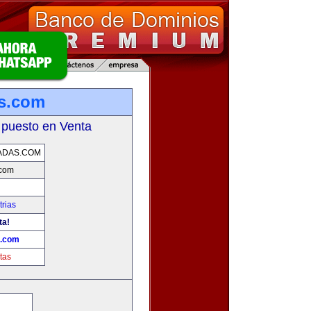
as.com
 puesto en Venta
ADAS.COM
.com
rias
ta!
s.com
tas