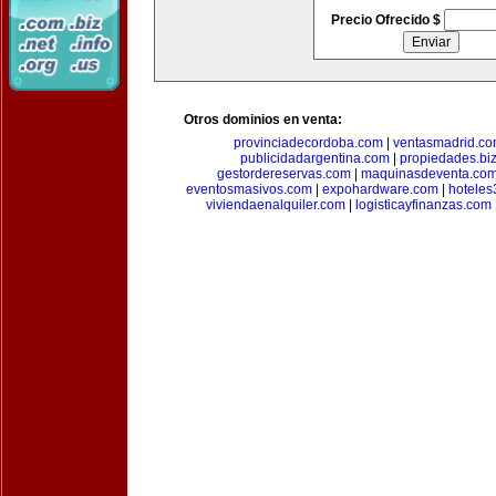
Precio Ofrecido $
Otros dominios en venta:
provinciadecordoba.com
|
ventasmadrid.c
publicidadargentina.com
|
propiedades.bi
gestordereservas.com
|
maquinasdeventa.co
eventosmasivos.com
|
expohardware.com
|
hotele
viviendaenalquiler.com
|
logisticayfinanzas.com