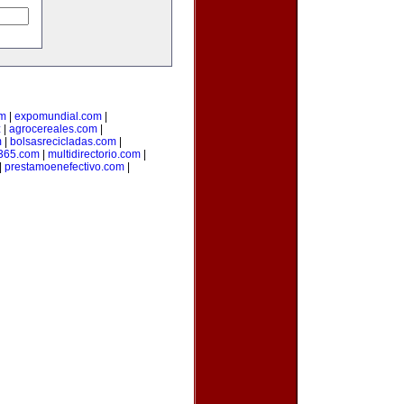
om
|
expomundial.com
|
z
|
agrocereales.com
|
m
|
bolsasrecicladas.com
|
s365.com
|
multidirectorio.com
|
|
prestamoenefectivo.com
|