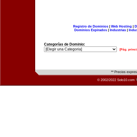
Registro de Dominios
|
Web Hosting
|
D
Dominios Expirados
|
Industrias
|
Indu
Categorías de Dominio:
[Pág. princi
** Precios expre
© 2002/2022 Solo10.com