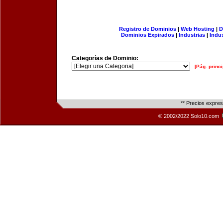
Registro de Dominios
|
Web Hosting
|
D
Dominios Expirados
|
Industrias
|
Indu
Categorías de Dominio:
[Pág. princi
** Precios expre
© 2002/2022 Solo10.com