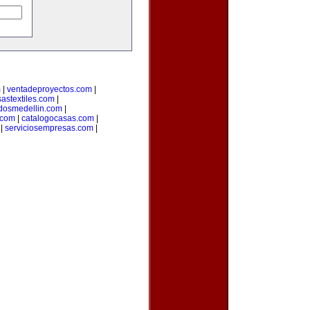
m
|
ventadeproyectos.com
|
astextiles.com
|
adosmedellin.com
|
.com
|
catalogocasas.com
|
|
serviciosempresas.com
|