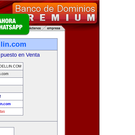
llin.com
 puesto en Venta
DELLIN.COM
n.com
!
in.com
tas