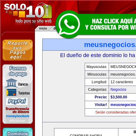
meusnegocios
El dueño de este dominio lo ha
Mayusculas:
MEUSNEGOCI
Minusculas:
meusnegocios
Longitud:
12 caracteres
Categorias:
Negocios
Precio:
$3,500.00
Visitar!
meusnegocios
Serán consideradas ofer
R