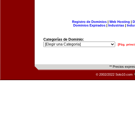
Registro de Dominios
|
Web Hosting
|
D
Dominios Expirados
|
Industrias
|
Indu
Categorías de Dominio:
[Pág. princi
** Precios expre
© 2002/2022 Solo10.com