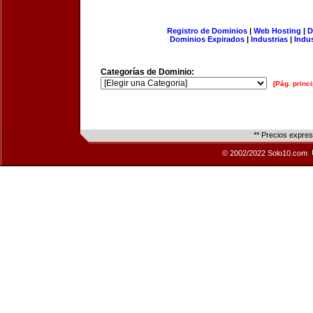
Registro de Dominios
|
Web Hosting
|
D
Dominios Expirados
|
Industrias
|
Indu
Categorías de Dominio:
[Pág. princi
** Precios expre
© 2002/2022 Solo10.com