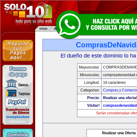
ComprasDeNavid
El dueño de este dominio lo ha
Mayusculas:
COMPRASDENAVI
Minusculas:
comprasdenavidad.
Longitud:
16 caracteres
Categorias:
Compras y Comercio
Precio:
Realizar una oferta
Visitar!
comprasdenavidad
Serán consideradas ofer
Realizar una Oferta