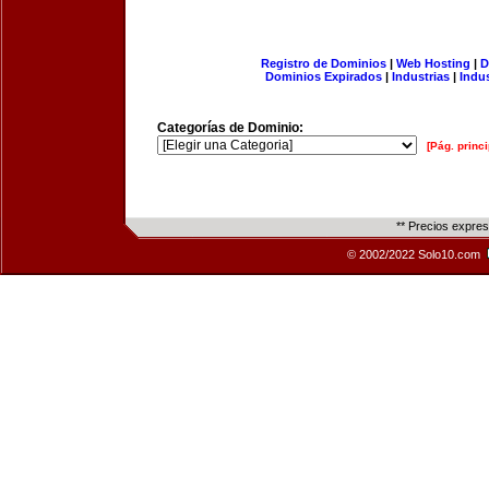
Registro de Dominios
|
Web Hosting
|
D
Dominios Expirados
|
Industrias
|
Indu
Categorías de Dominio:
[Pág. princi
** Precios expre
© 2002/2022 Solo10.com