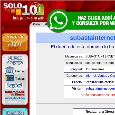
subastainterne
El dueño de este dominio lo ha
Mayusculas:
SUBASTAINTERNET
Minusculas:
subastainternet.com
Longitud:
15 caracteres
Categorias:
Internet
,
Ventas y Co
Precio:
Realizar una oferta!
Visitar!
subastainternet.co
Serán consideradas ofer
Realizar una Oferta