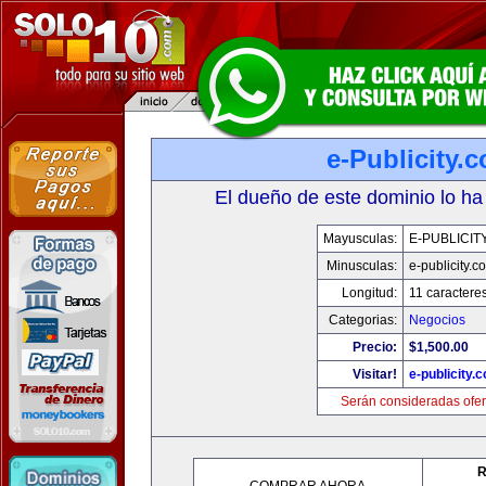
e-Publicity.
El dueño de este dominio lo ha
Mayusculas:
E-PUBLICIT
Minusculas:
e-publicity.c
Longitud:
11 caractere
Categorias:
Negocios
Precio:
$1,500.00
Visitar!
e-publicity.
Serán consideradas ofer
R