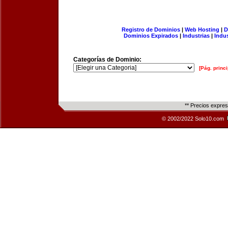
Registro de Dominios
|
Web Hosting
|
D
Dominios Expirados
|
Industrias
|
Indu
Categorías de Dominio:
[Pág. princi
** Precios expre
© 2002/2022 Solo10.com