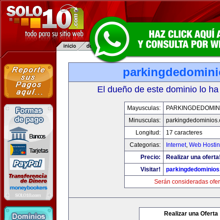
parkingdedomin
El dueño de este dominio lo ha
Mayusculas:
PARKINGDEDOMIN
Minusculas:
parkingdedominios
Longitud:
17 caracteres
Categorias:
Internet
,
Web Hostin
Precio:
Realizar una oferta
Visitar!
parkingdedominio
Serán consideradas ofer
Realizar una Oferta