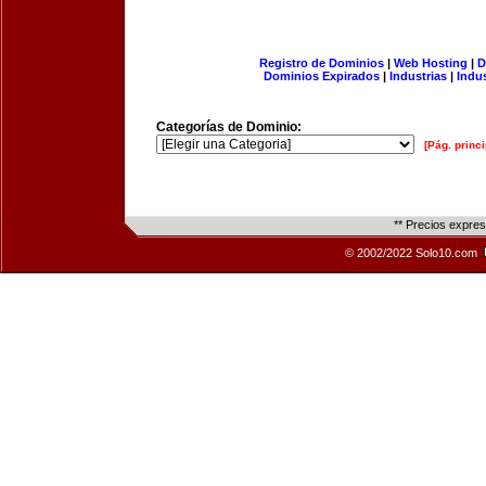
Registro de Dominios
|
Web Hosting
|
D
Dominios Expirados
|
Industrias
|
Indu
Categorías de Dominio:
[Pág. princi
** Precios expre
© 2002/2022 Solo10.com