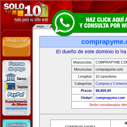
comprapyme.
El dueño de este dominio lo ha
Mayusculas:
COMPRAPYME.CO
Minusculas:
comprapyme.com
Longitud:
10 caracteres
Categorias:
Compras y Comercio
Precio:
$8,900.00
Visitar!
comprapyme.com
Serán consideradas ofer
R