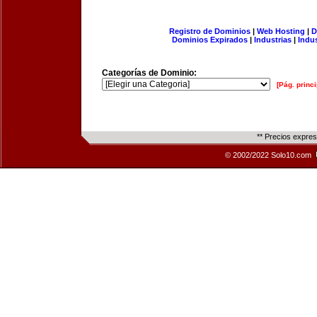
Registro de Dominios
|
Web Hosting
|
D
Dominios Expirados
|
Industrias
|
Indu
Categorías de Dominio:
[Pág. princi
** Precios expre
© 2002/2022 Solo10.com