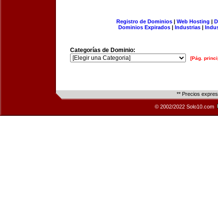
Registro de Dominios
|
Web Hosting
|
D
Dominios Expirados
|
Industrias
|
Indu
Categorías de Dominio:
[Pág. princi
** Precios expre
© 2002/2022 Solo10.com